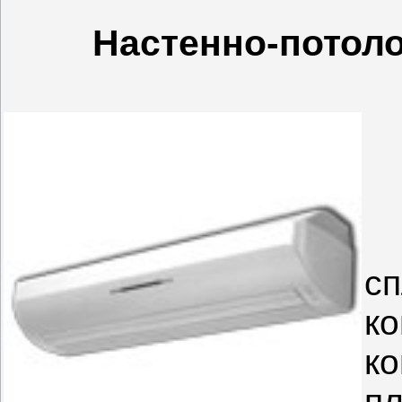
Настенно-потол
Н
с
к
к
п