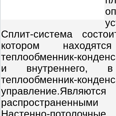
о
у
Сплит-система состо
котором находятс
теплообменник-конденс
и внутреннего, в
теплообменник-кон
управление.Я
распространенными
Настенно-потолочны