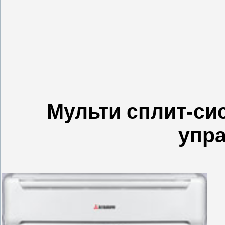
Мульти сплит-си
упр
И