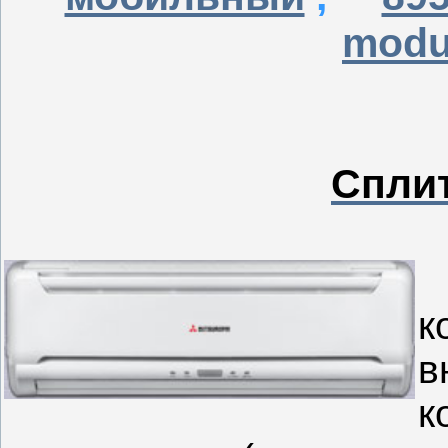
modul
Спли
к
в